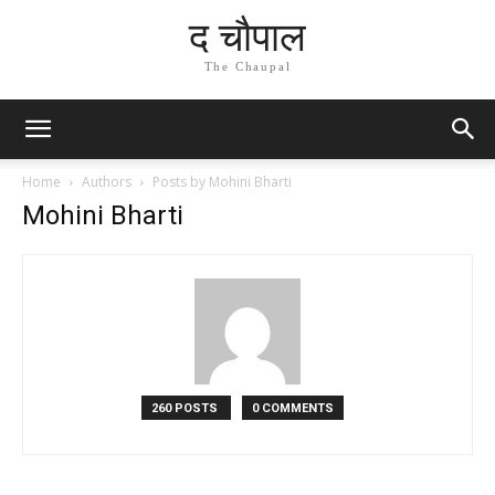
द चौपाल
The Chaupal
Home
Authors
Posts by Mohini Bharti
Mohini Bharti
260 POSTS
0 COMMENTS