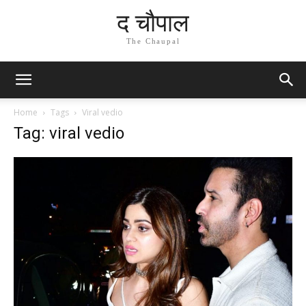
द चौपाल
The Chaupal
Home
Tags
Viral vedio
Tag: viral vedio