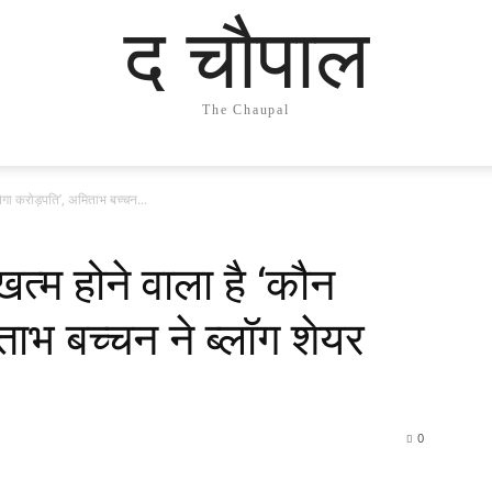
द चौपाल
The Chaupal
गा करोड़पति’, अमिताभ बच्चन...
म होने वाला है ‘कौन
ताभ बच्चन ने ब्लॉग शेयर
0