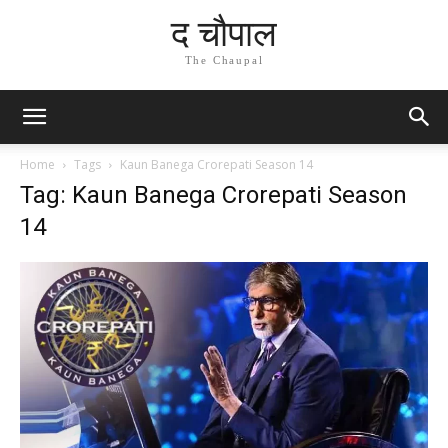
द चौपाल
The Chaupal
Home
Tags
Kaun Banega Crorepati Season 14
Tag: Kaun Banega Crorepati Season
14