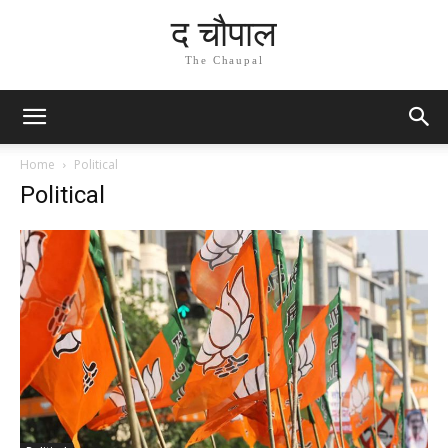
द चौपाल
The Chaupal
Home
Political
Political