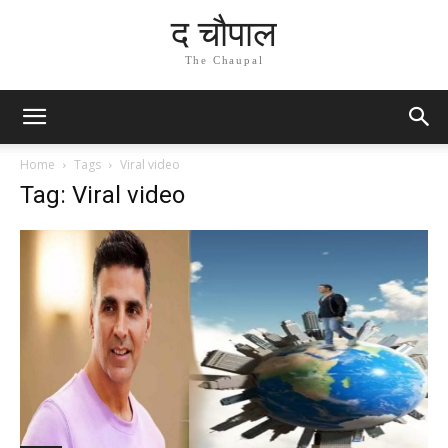
द चौपाल
The Chaupal
Home
Tags
Viral video
Tag: Viral video