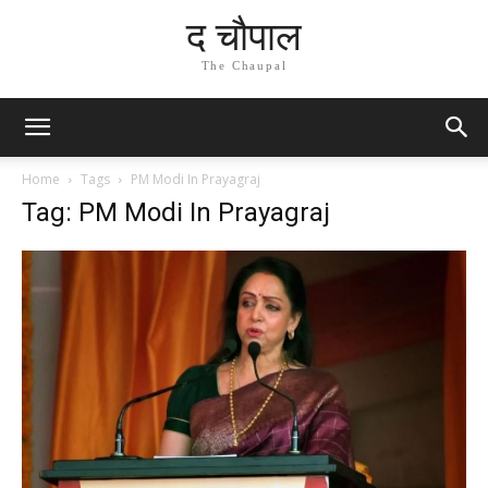
द चौपाल
The Chaupal
Home
Tags
PM Modi In Prayagraj
Tag: PM Modi In Prayagraj