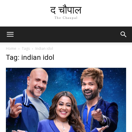
द चौपाल
The Chaupal
Home
Tags
Indian idol
Tag: indian idol