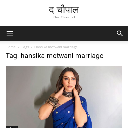
द चौपाल
The Chaupal
Home
Tags
Hansika motwani marriage
Tag: hansika motwani marriage