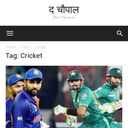
द चौपाल
The Chaupal
Home
Tags
Cricket
Tag: Cricket