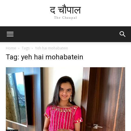
द चौपाल
The Chaupal
Home
Tags
Yeh hai mohabatein
Tag: yeh hai mohabatein