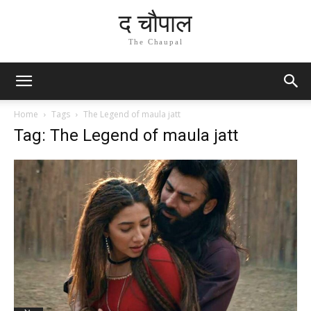
द चौपाल
The Chaupal
Home
Tags
The Legend of maula jatt
Tag: The Legend of maula jatt