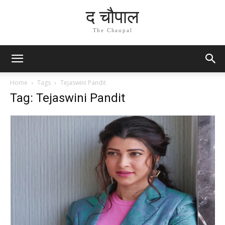
द चौपाल
The Chaupal
Home
Tags
Tejaswini Pandit
Tag: Tejaswini Pandit