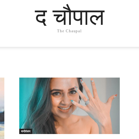
द चौपाल
The Chaupal
मनोरंजन