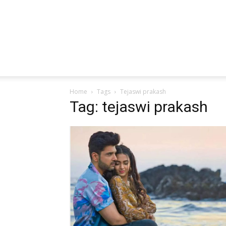
Home
Tags
Tejaswi prakash
Tag: tejaswi prakash