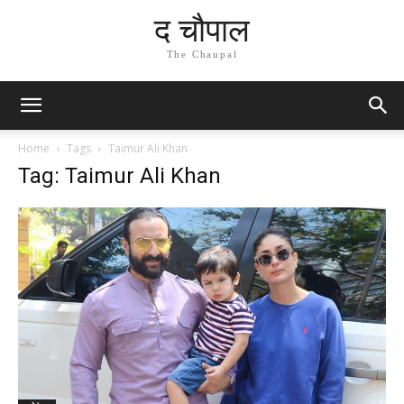
द चौपाल
The Chaupal
Home
Tags
Taimur Ali Khan
Tag: Taimur Ali Khan