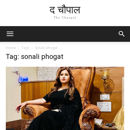
द चौपाल
The Chaupal
Home
Tags
Sonali phogat
Tag: sonali phogat