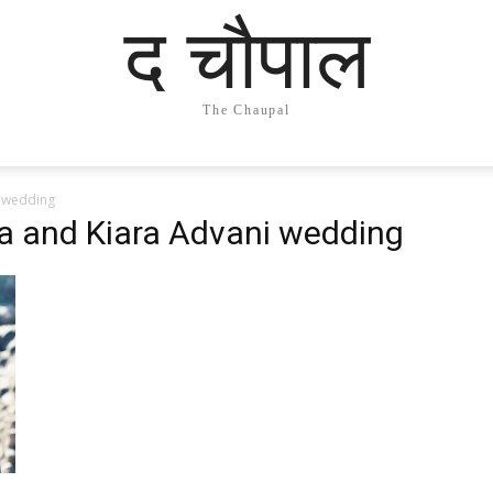
द चौपाल
The Chaupal
i wedding
ra and Kiara Advani wedding