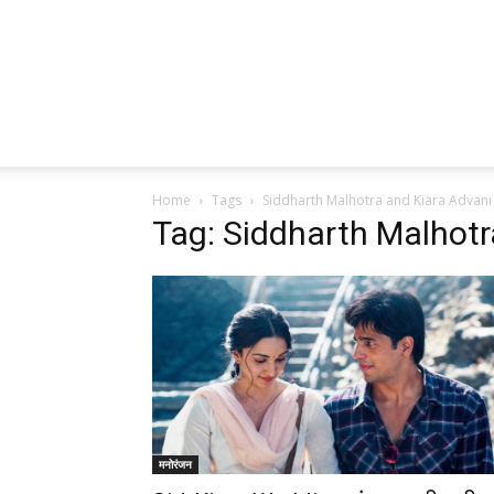
Home
Tags
Siddharth Malhotra and Kiara Advan
Tag: Siddharth Malhot
मनोरंजन