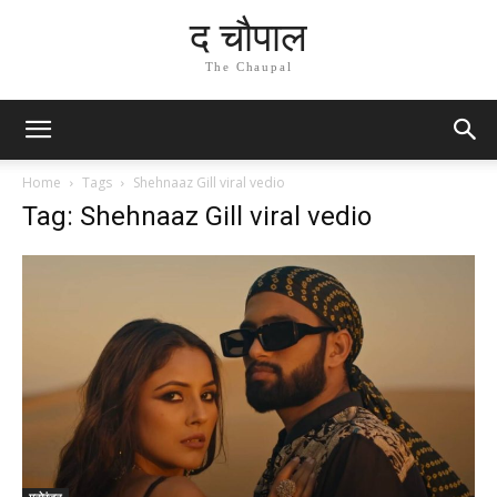
द चौपाल
The Chaupal
Home
Tags
Shehnaaz Gill viral vedio
Tag: Shehnaaz Gill viral vedio
मनोरंजन