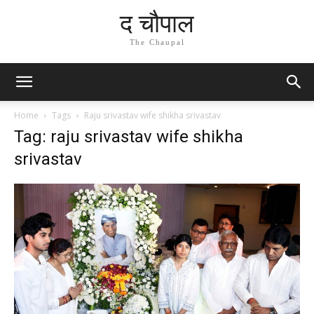
द चौपाल
The Chaupal
Home
Tags
Raju srivastav wife shikha srivastav
Tag: raju srivastav wife shikha
srivastav