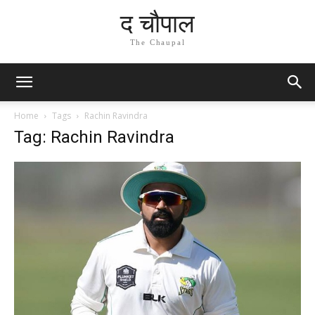
द चौपाल
The Chaupal
Home
Tags
Rachin Ravindra
Tag: Rachin Ravindra