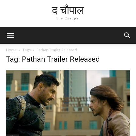
द चौपाल
The Chaupal
Home
Tags
Pathan Trailer Released
Tag: Pathan Trailer Released