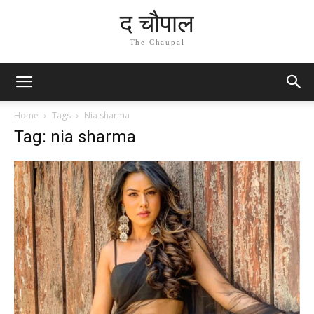
द चौपाल
The Chaupal
Home
Tags
Nia sharma
Tag: nia sharma