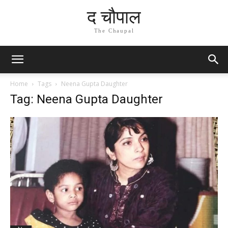
द चौपाल
The Chaupal
Home
Tags
Neena Gupta Daughter
Tag: Neena Gupta Daughter