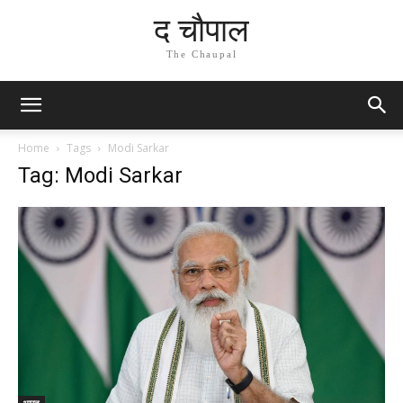
द चौपाल
The Chaupal
Home
Tags
Modi Sarkar
Tag: Modi Sarkar
भारत