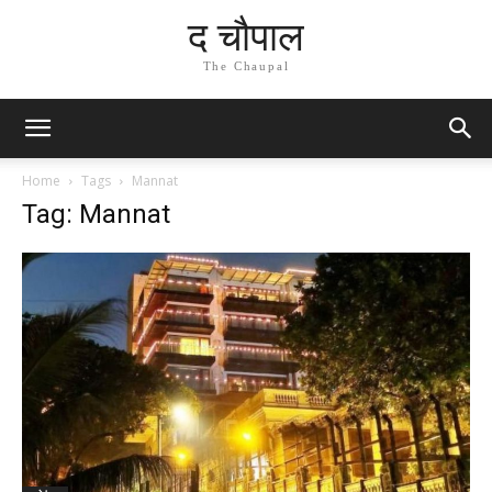
द चौपाल
The Chaupal
Home
Tags
Mannat
Tag: Mannat