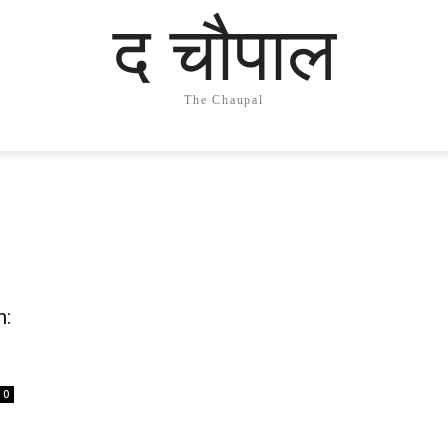
द चौपाल
The Chaupal
n:
0