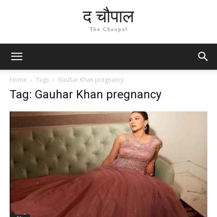
द चौपाल
The Chaupal
Home
Tags
Gauhar Khan pregnancy
Tag: Gauhar Khan pregnancy