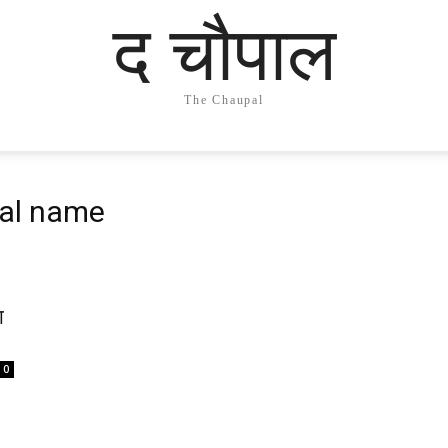
द चौपाल
The Chaupal
nal name
ा
0