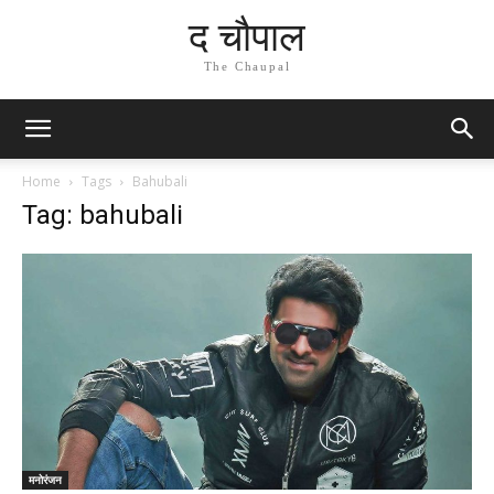
द चौपाल
The Chaupal
Home
Tags
Bahubali
Tag: bahubali
मनोरंजन