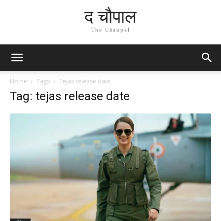
द चौपाल
The Chaupal
Home
Tags
Tejas release date
Tag: tejas release date