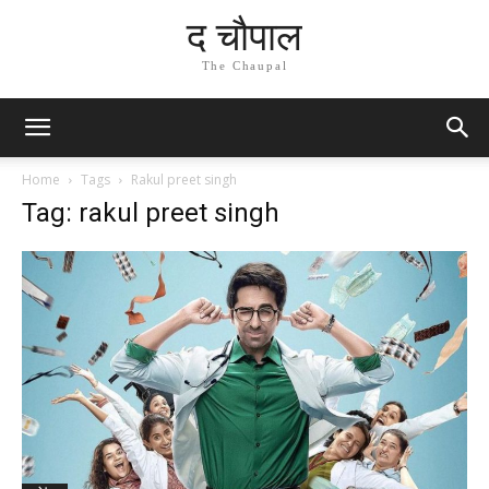
द चौपाल
The Chaupal
Home
Tags
Rakul preet singh
Tag: rakul preet singh