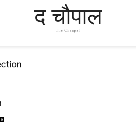
द चौपाल
The Chaupal
ection
ी
0