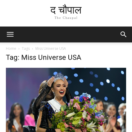
द चौपाल
The Chaupal
Home
Tags
Miss Universe USA
Tag: Miss Universe USA