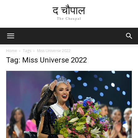
द चौपाल
The Chaupal
Home
Tags
Miss Universe 2022
Tag: Miss Universe 2022