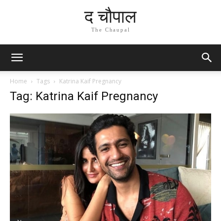
द चौपाल
The Chaupal
Home
Tags
Katrina Kaif Pregnancy
Tag: Katrina Kaif Pregnancy