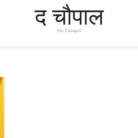
द चौपाल
The Chaupal