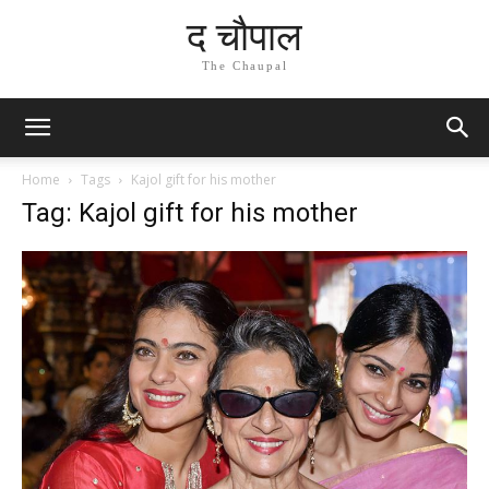
द चौपाल
The Chaupal
Home
Tags
Kajol gift for his mother
Tag: Kajol gift for his mother