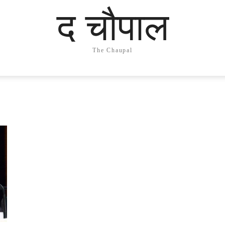
द चौपाल
The Chaupal