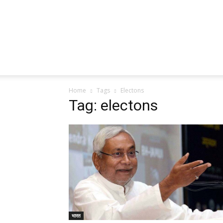
Home
Tags
Electons
Tag: electons
भारत