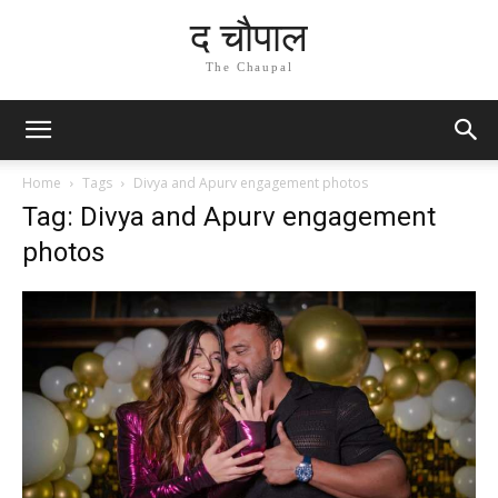
द चौपाल
The Chaupal
Home
Tags
Divya and Apurv engagement photos
Tag: Divya and Apurv engagement
photos