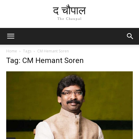
द चौपाल
The Chaupal
Home
Tags
CM Hemant Soren
Tag: CM Hemant Soren