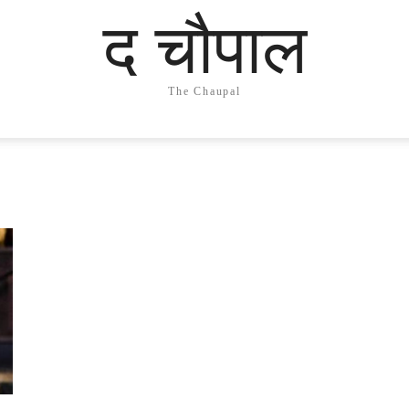
द चौपाल
The Chaupal