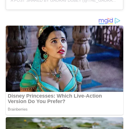
A POST SHARED BY GAURAV DUBEY (@THE_GAURAV_DUBEY)